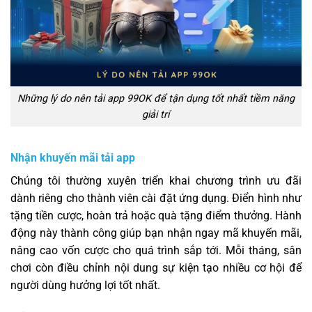
Những lý do nên tải app 99OK để tận dụng tốt nhất tiềm năng
giải trí
Nhận khuyến mãi tải app
Chúng tôi thường xuyên triển khai chương trình ưu đãi
dành riêng cho thành viên cài đặt ứng dụng. Điển hình như
tặng tiền cược, hoàn trả hoặc quà tặng điểm thưởng. Hành
động này thành công giúp bạn nhận ngay mã khuyến mãi,
nâng cao vốn cược cho quá trình sắp tới. Mỗi tháng, sân
chơi còn điều chỉnh nội dung sự kiện tạo nhiều cơ hội để
người dùng hưởng lợi tốt nhất.