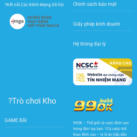
Chính sách bảo mật
?
Kết nối Các Kênh Mạng Xã hội
Giấy phép kinh doanh
Hệ thông đại lý
?
Trò chơi Kho
GAME BÀI
99OK
– Thế giới cá cược đỉnh cao
trong tầm tay bạn.
?
Cá cược thể
thao đỉnh cao – tỷ lệ ăn hấp dẫn