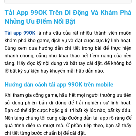
Tải App 99OK Trên Di Động Và Khám Phá
Những Ưu Điểm Nổi Bật
Tải app 99OK
là nhu cầu của rất nhiều thành viên muốn
khám phá kho game, dịch vụ và đặt cược cực kỳ linh hoạt.
Cùng xem qua hướng dẫn chi tiết trong bài để thực hiện
nhanh chóng, cũng như khai thác hết tiềm năng của nền
tảng. Hãy đọc kỹ nội dung và bắt tay cài đặt, để không bỏ
lỡ bất kỳ sự kiện hay khuyến mãi hấp dẫn nào.
Hướng dẫn cách tải app 99OK trên mobile
Khi tham gia cổng game, hầu hết mọi người thường ưu tiên
sử dụng phiên bản di động để trải nghiệm sự linh hoạt.
Bạn có thể đặt cược hoặc giải trí bất kỳ lúc nào, bất kỳ đâu.
Nền tảng chúng tôi cung cấp đường dẫn tải app rõ ràng để
quá trình diễn ra mượt mà. Ở phần tiếp theo, bạn sẽ thấy
chi tiết từng bước chuẩn bị để cài đặt.