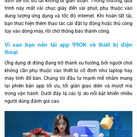
định để tốc độ tải không bị gián đoạn. Thông thường, quá
trình này mất vài chục giây đến vài phút, phụ thuộc vào
dung lượng ứng dụng và tốc độ internet. Khi hoàn tất tải,
bạn thực hiện thêm thao tác cài đặt tự động hoặc thủ công
tùy vào dòng máy, rồi chờ thông báo thành công.
Vì sao bạn nên tải app 99OK về thiết bị điện
thoại
Ứng dụng di động đang trở thành xu hướng, bởi người chơi
không cần phụ thuộc vào thiết bị cố định như laptop hay
máy tính để bàn. Chúng tôi đầu tư mạnh mẽ nhằm mang
lại phiên bản app tối ưu, tối giản giao diện và mượt mà
trong vận hành. Dưới đây là các lý do nổi bật khiến nhiều
người dùng đánh giá cao.