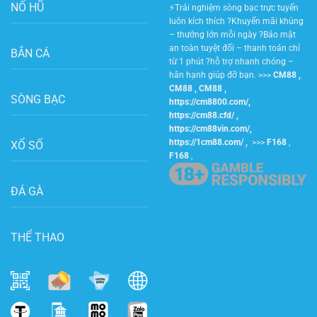
NỔ HŨ
⚡
Trải nghiệm sòng bạc trực tuyến
luôn kích thích
?
Khuyến mãi khủng
– thưởng lớn mỗi ngày
?
Bảo mật
an toàn tuyệt đối – thanh toán chỉ
BẮN CÁ
từ 1 phút
?
hỗ trợ nhanh chóng –
hân hạnh giúp đỡ bạn.
>>>
CM88
,
CM88
,
CM88
,
SÒNG BẠC
https://cm8800.com/
,
https://cm88.cfd/
,
https://cm88vin.com/
,
https://1cm88.com/
,
>>>
F168
,
XỔ SỐ
F168
,
ĐÁ GÀ
THỂ THAO