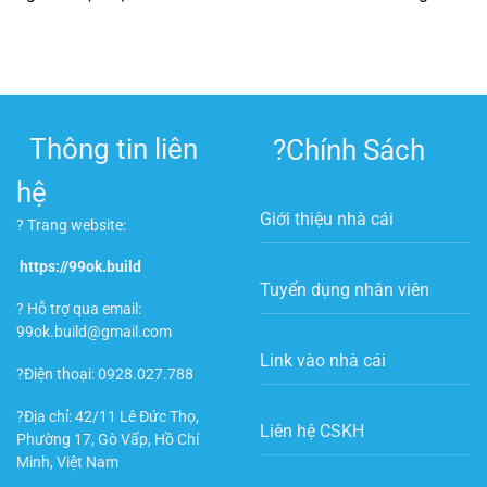
Thông tin liên
?
Chính Sách
hệ
Giới thiệu nhà cái
?
Trang website:
https://99ok.build
Tuyển dụng nhân viên
? Hỗ trợ qua email:
99ok.build@gmail.com
Link vào nhà cái
?
Điện thoại: 0928.027.788
?
Địa chỉ: 42/11 Lê Đức Thọ,
Liên hệ CSKH
Phường 17, Gò Vấp, Hồ Chí
Minh, Việt Nam