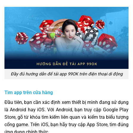
Đầy đủ hướng dẫn để tải app 99OK trên điện thoại di động
Tìm app trên cửa hàng
Đầu tiên, bạn cần xác định xem thiết bị mình đang sử dụng
là Android hay iOS. Với Android, bạn truy cập Google Play
Store, gõ từ khóa tìm kiếm liên quan và kiểm tra biểu tượng
cổng game. Trên iOS, bạn hãy truy cập App Store, tìm đúng
ứng dụng chính thức.