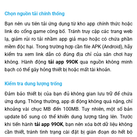
Chọn nguồn tải chính thống
Bạn nên ưu tiên tải ứng dụng từ kho app chính thức hoặc
link do cổng game công bố. Tránh truy cập các trang web
lạ, giảm rủi ro tải nhầm app giả mạo hoặc có chứa phần
mềm độc hại. Trong trường hợp cần file APK (Android), hãy
kiểm tra xem link dẫn có đúng địa chỉ của sân chơi hay
không. Hành động
tải app 99OK
qua nguồn không minh
bạch có thể gây hỏng thiết bị hoặc mất tài khoản.
Kiểm tra dung lượng trống
Đảm bảo thiết bị của bạn đủ không gian lưu trữ để chứa
ứng dụng. Thông thường, app di động không quá nặng, chỉ
khoảng vài chục MB đến 100MB. Tuy nhiên, một số bản
update bổ sung có thể khiến dung lượng tăng lên. Trước
khi tiến hành
tải app 99OK
, bạn nên xóa bớt dữ liệu không
cần thiết, tránh tình trạng cài đặt bị gián đoạn do hết bộ